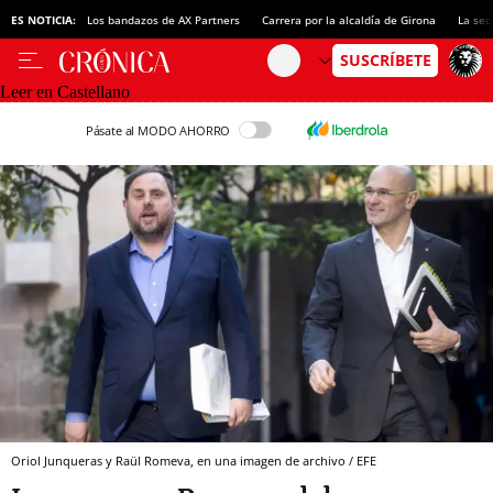
ES NOTICIA:
Los bandazos de AX Partners
Carrera por la alcaldía de Girona
La sec
Leer en Castellano
Pásate al MODO AHORRO
Oriol Junqueras y Raül Romeva, en una imagen de archivo / EFE