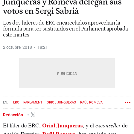
Junqueras y Romeva delegan sus
votos en Sergi Sabrià
Los dos líderes de ERC encarcelados aprovechan la
fórmula para ser sustituidos en el Parlament aprobada
este martes
2 octubre, 2018
18:21
ERC
PARLAMENT
ORIOL JUNQUERAS
RAÜL ROMEVA
Redacción
Oriol Junqueras
El líder de ERC,
, y el
exconseller
de
Raül Romeva
Acción Exterior,
, han enviado este