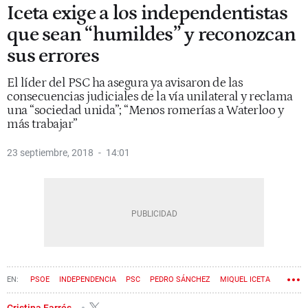
Iceta exige a los independentistas
que sean “humildes” y reconozcan
sus errores
El líder del PSC ha asegura ya avisaron de las
consecuencias judiciales de la vía unilateral y reclama
una “sociedad unida”; “Menos romerías a Waterloo y
más trabajar”
23 septiembre, 2018
14:01
PSOE
INDEPENDENCIA
PSC
PEDRO SÁNCHEZ
MIQUEL ICETA
PROCÉS
Cristina Farrés