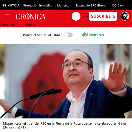
ES NOTICIA:
Promoción inmobiliaria Menorca
Escándalo ERC Girona
DO Cava
N
Leer en Castellano
Pásate al MODO AHORRO
Miquel Iceta, el líder del PSC en la Fiesta de la Rosa que se ha celebrado en Gavà
(Barcelona) / EFE