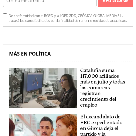
APUNTARME
De conformidad con el RGPD y la LOPDGDD, CRÓNICA GLOBALMEDIA S.L.
tratará los datos facilitados con la finalidad de remitirle noticias de actualidad.
MÁS EN POLÍTICA
Cataluña suma
117.000 afiliados
más en julio y todas
las comarcas
registran
crecimiento del
empleo
El excandidato de
ERC expedientado
en Girona deja el
partido y la