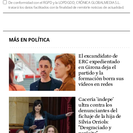
De conformidad con el RGPD y la LOPDGDD, CRÓNICA GLOBALMEDIA S.L.
tratará los datos facilitados con la finalidad de remitirle noticias de actualidad.
MÁS EN POLÍTICA
El excandidato de
ERC expedientado
en Girona deja el
partido y la
formación borra sus
vídeos en redes
Cacería 'indepe'
ultra contra los
denunciantes del
fichaje de la hija de
Sílvia Orriols:
"Desgraciado y