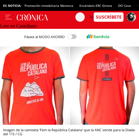
ES NOTICIA:
Promoción inmobiliaria Menorca
Escándalo ERC Girona
DO Cava
N
Leer en Castellano
Pásate al MODO AHORRO
Imagen de la camiseta 'Fem la República Catalana' que la ANC vende para la Diada
del 11S / CG