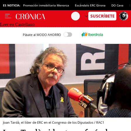
ES NOTICIA:
Promoción inmobiliaria Menorca
Escándalo ERC Girona
DO Cava
N
Leer en Castellano
Pásate al MODO AHORRO
Joan Tardà, el líder de ERC en el Congreso de los Diputados / RAC1