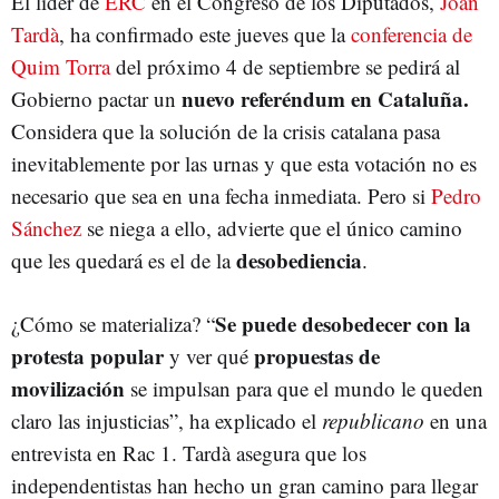
El líder de
ERC
en el Congreso de los Diputados,
Joan
Tardà
, ha confirmado este jueves que la
conferencia de
Quim Torra
del próximo 4 de septiembre se pedirá al
nuevo referéndum en Cataluña.
Gobierno pactar un
Considera que la solución de la crisis catalana pasa
inevitablemente por las urnas y que esta votación no es
necesario que sea en una fecha inmediata. Pero si
Pedro
Sánchez
se niega a ello, advierte que el único camino
desobediencia
que les quedará es el de la
.
Se puede desobedecer con la
¿Cómo se materializa? “
protesta popular
propuestas de
y ver qué
movilización
se impulsan para que el mundo le queden
claro las injusticias”, ha explicado el
republicano
en una
entrevista en Rac 1. Tardà asegura que los
independentistas han hecho un gran camino para llegar