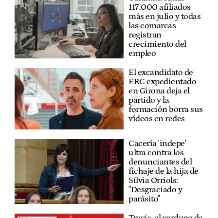
117.000 afiliados
más en julio y todas
las comarcas
registran
crecimiento del
empleo
El excandidato de
ERC expedientado
en Girona deja el
partido y la
formación borra sus
vídeos en redes
Cacería 'indepe'
ultra contra los
denunciantes del
fichaje de la hija de
Sílvia Orriols:
"Desgraciado y
parásito"
Travis, el verdugo de