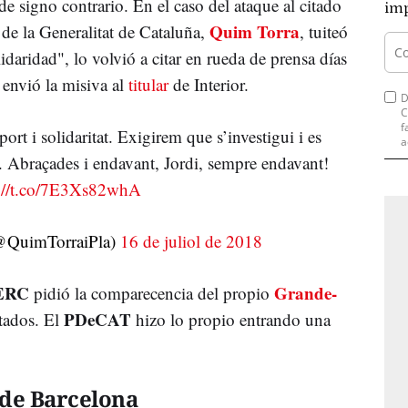
de signo contrario. En el caso del ataque al citado
imp
Quim Torra
 de la Generalitat de Cataluña,
, tuiteó
daridad", lo volvió a citar en rueda de prensa días
 envió la misiva al
titular
de Interior.
D
C
f
uport i solidaritat. Exigirem que s’investigui i es
a
ts. Abraçades i endavant, Jordi, sempre endavant!
s://t.co/7E3Xs82whA
(@QuimTorraiPla)
16 de juliol de 2018
ERC
Grande-
pidió la comparecencia del propio
PDeCAT
tados. El
hizo lo propio entrando una
 de Barcelona