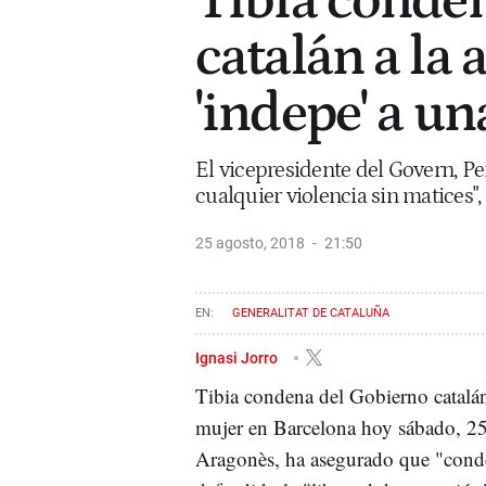
Tibia conde
catalán a la 
'indepe' a u
El vicepresidente del Govern, P
cualquier violencia sin matices"
25 agosto, 2018
21:50
GENERALITAT DE CATALUÑA
Ignasi Jorro
Tibia condena del Gobierno catalá
mujer en Barcelona hoy sábado, 25 
Aragonès, ha asegurado que "cond