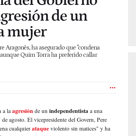
na del Gobierno
agresión de un
na mujer
ere Aragonès, ha asegurado que "condena
, aunque Quim Torra ha preferido callar
agresión
independentista
n a la
de un
a una
de agosto. El vicepresidente del Govern, Pere
ataque
ena cualquier
violento sin matices" y ha