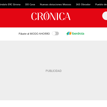
ándalo ERC Girona
DO Cava
Nuevas dotaciones Mossos
365 Obrador
Pueblo de
Pásate al MODO AHORRO