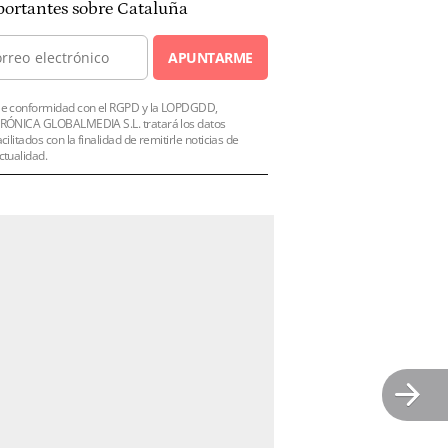
ortantes sobre Cataluña
APUNTARME
e conformidad con el RGPD y la LOPDGDD,
RÓNICA GLOBALMEDIA S.L. tratará los datos
acilitados con la finalidad de remitirle noticias de
ctualidad.