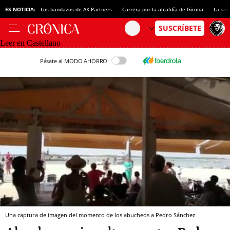
ES NOTICIA:
Los bandazos de AX Partners
Carrera por la alcaldía de Girona
La sec
Leer en Castellano
Pásate al MODO AHORRO
Una captura de imagen del momento de los abucheos a Pedro Sánchez