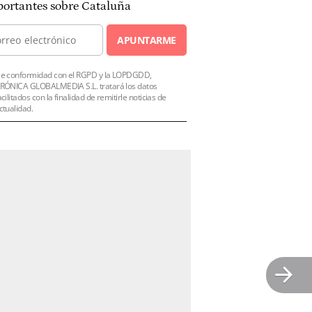
ortantes sobre Cataluña
APUNTARME
e conformidad con el RGPD y la LOPDGDD,
RÓNICA GLOBALMEDIA S.L. tratará los datos
acilitados con la finalidad de remitirle noticias de
ctualidad.