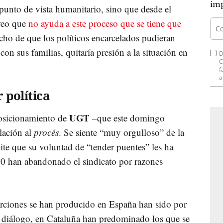
imp
punto de vista humanitario, sino que desde el
creo que
no ayuda a este proceso que se tiene que
echo de que los políticos encarcelados pudieran
con sus familias, quitaría presión a la situación en
D
C
f
a
 política
UGT
posicionamiento de
–que este domingo
lación al
procés
. Se siente “muy orgulloso” de la
te que su voluntad de “tender puentes” les ha
300 han abandonado el sindicato por razones
erciones se han producido en España han sido por
el diálogo, en Cataluña han predominado los que se