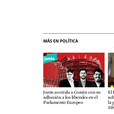
MÁS EN POLÍTICA
Junts acorrala a Comín con su
El 
adhesión a los liberales en el
sob
Parlamento Europeo
la 
Síl