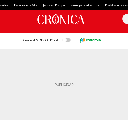
lativa
Radares Altafulla
Junts en Europa
Yates para el eclipse
Pueblo de la ce
Pásate al MODO AHORRO