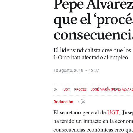
Pepe Álvarez
que el ‘procé
consecuenci
El líder sindicalista cree que lo
1-O no han afectado al empleo
10 agosto, 2018
12:37
UGT
PROCÉS
JOSÉ MARÍA (PEPE) ÁLVAR
Redacción
Jos
El secretario general de
UGT
,
ha tenido un impacto en la economí
consecuencias económicas creo que n