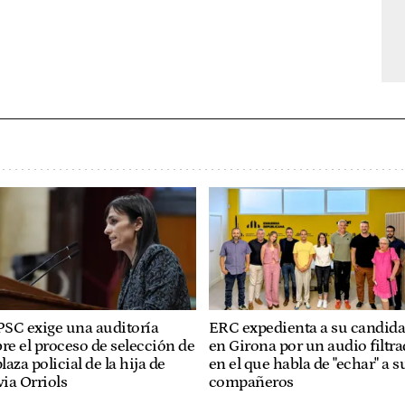
PSC exige una auditoría
ERC expedienta a su candida
re el proceso de selección de
en Girona por un audio filtr
plaza policial de la hija de
en el que habla de "echar" a s
via Orriols
compañeros