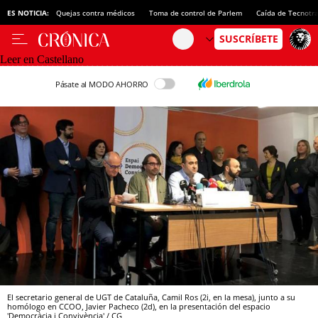
ES NOTICIA:
Quejas contra médicos
Toma de control de Parlem
Caída de Tecnotr
Leer en Castellano
Pásate al MODO AHORRO
El secretario general de UGT de Cataluña, Camil Ros (2i, en la mesa), junto a su
homólogo en CCOO, Javier Pacheco (2d), en la presentación del espacio
'Democràcia i Convivència' / CG