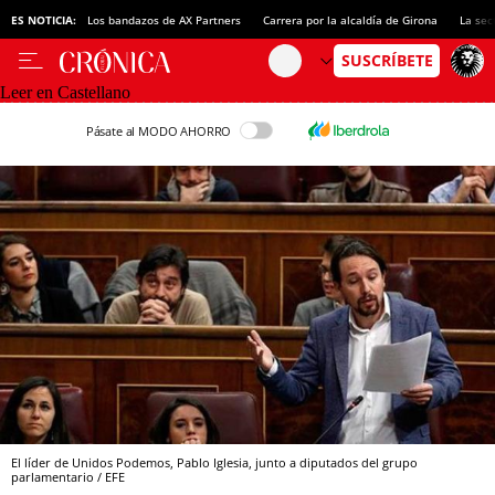
ES NOTICIA:
Los bandazos de AX Partners
Carrera por la alcaldía de Girona
La sec
Leer en Castellano
Pásate al MODO AHORRO
El líder de Unidos Podemos, Pablo Iglesia, junto a diputados del grupo
parlamentario / EFE