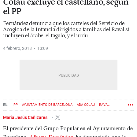
Colau excluye el castellano, según
el PP
Fernández denuncia que los carteles del Servicio de
Acogida de la Infancia dirigidos a familias del Raval sí
incluyen el árabe, el tagalo, y el urdu
4 febrero, 2018
13:09
PP
AYUNTAMIENTO DE BARCELONA
ADA COLAU
RAVAL
LENGUA CASTELLANA
ALBERTO FERNÁNDEZ DÍAZ
María Jesús Cañizares
El presidente del Grupo Popular en el Ayuntamiento de
Barcelona,
Alberto Fernández
, ha denunciado que la