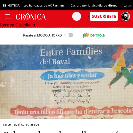
ES NOTICIA:
Los bandazos de AX Partners
Carrera por la alcaldía de Girona
La sec
Leer en Castellano
Pásate al MODO AHORRO
cartel raval colau arabe