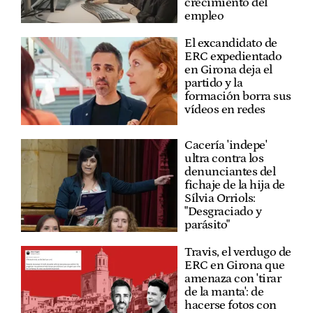
crecimiento del
empleo
El excandidato de
ERC expedientado
en Girona deja el
partido y la
formación borra sus
vídeos en redes
Cacería 'indepe'
ultra contra los
denunciantes del
fichaje de la hija de
Sílvia Orriols:
"Desgraciado y
parásito"
Travis, el verdugo de
ERC en Girona que
amenaza con 'tirar
de la manta': de
hacerse fotos con