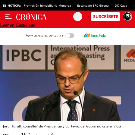
ES NOTICIA:
Promoción inmobiliaria Menorca
Escándalo ERC Girona
DO Cava
N
Leer en Castellano
Pásate al MODO AHORRO
Jordi Turull, 'conseller' de Presidencia y portavoz del Gobierno catalán / CG