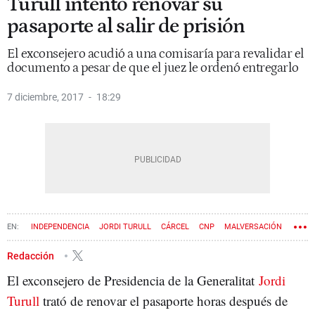
Turull intentó renovar su
pasaporte al salir de prisión
El exconsejero acudió a una comisaría para revalidar el
documento a pesar de que el juez le ordenó entregarlo
7 diciembre, 2017
18:29
INDEPENDENCIA
JORDI TURULL
CÁRCEL
CNP
MALVERSACIÓN
PASAPORTE
SEDICIÓN
21D
REBELIÓN
Redacción
El exconsejero de Presidencia de la Generalitat
Jordi
Turull
trató de renovar el pasaporte horas después de