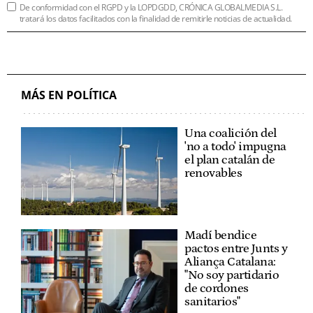
De conformidad con el RGPD y la LOPDGDD, CRÓNICA GLOBALMEDIA S.L.
tratará los datos facilitados con la finalidad de remitirle noticias de actualidad.
MÁS EN POLÍTICA
Una coalición del
'no a todo' impugna
el plan catalán de
renovables
Madí bendice
pactos entre Junts y
Aliança Catalana:
"No soy partidario
de cordones
sanitarios"