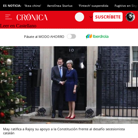
ES NOTICIA:
'Ikea chino'
Aerolínea Starlux
'Fintech' suspendida
Fugitivo en Sitg
Leer en Castellano
Pásate al MODO AHORRO
May ratifica a Rajoy su apoyo a la Constitución frente al desafío secesionista
catalán