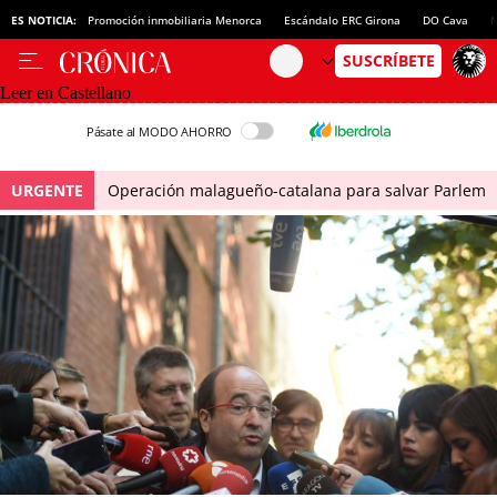
ES NOTICIA:
Promoción inmobiliaria Menorca
Escándalo ERC Girona
DO Cava
N
Leer en Castellano
Pásate al MODO AHORRO
URGENTE
Operación malagueño-catalana para salvar Parlem