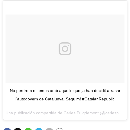
No perdrem el temps amb aquells que ja han decidit arrasar
l'autogovern de Catalunya. Seguim! #CatalanRepublic
Una publicación compartida de Carles Puigdemont (@carlespuigdemont) el