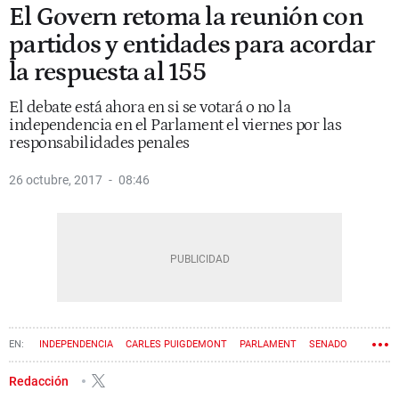
El Govern retoma la reunión con
partidos y entidades para acordar
la respuesta al 155
El debate está ahora en si se votará o no la
independencia en el Parlament el viernes por las
responsabilidades penales
26 octubre, 2017
08:46
INDEPENDENCIA
CARLES PUIGDEMONT
PARLAMENT
SENADO
GOVERN
DUI
ARTÍCULO 155
Redacción