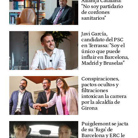
Aliança Catalana:
"No soy partidario
de cordones
sanitarios"
Javi García,
candidato del PSC
en Terrassa: "Soy el
único que puede
influir en Barcelona,
Madrid y Bruselas"
Conspiraciones,
pactos ocultos y
filtraciones
intoxican la carrera
por la alcaldía de
Girona
Puigdemont se jacta
de su 'fuga' de
Barcelona y ERC le