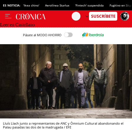
ES NOTICIA:
'Ikea chino'
Aerolínea Starlux
'Fintech' suspendida
Fugitivo en Sitg
Leer en Castellano
Pásate al MODO AHORRO
Lluís Llach junto a representantes de ANC y Òmnium Cultural abandonando el
Palau pasadas las dos de la madrugada / EFE