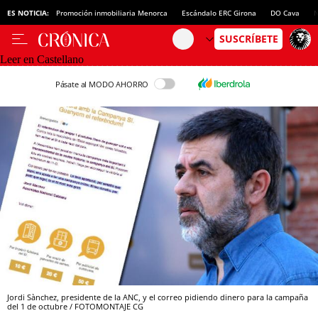
ES NOTICIA:
Promoción inmobiliaria Menorca
Escándalo ERC Girona
DO Cava
N
Leer en Castellano
Pásate al MODO AHORRO
Jordi Sànchez, presidente de la ANC, y el correo pidiendo dinero para la campaña
del 1 de octubre / FOTOMONTAJE CG