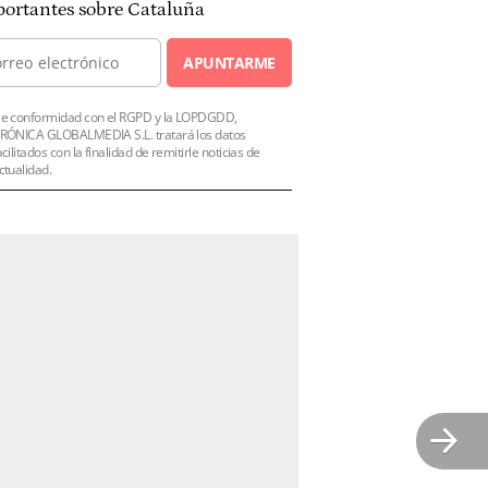
ortantes sobre Cataluña
APUNTARME
e conformidad con el RGPD y la LOPDGDD,
RÓNICA GLOBALMEDIA S.L. tratará los datos
acilitados con la finalidad de remitirle noticias de
ctualidad.