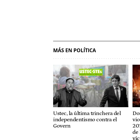
MÁS EN POLÍTICA
Ustec, la última trinchera del
Dos
independentismo contra el
vio
Govern
201
de 
víc