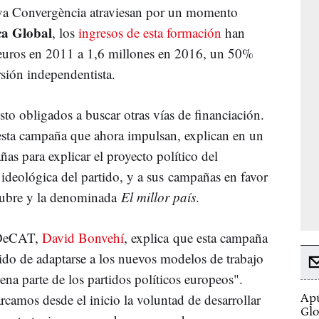
eva Convergència atraviesan por un momento
ca Global
, los
ingresos de esta formación
han
 euros en 2011 a 1,6 millones en 2016, un 50%
sión independentista.
sto obligados a buscar otras vías de financiación.
esta campaña que ahora impulsan, explican en un
s para explicar el proyecto político del
deológica del partido, y a sus campañas en favor
tubre y la denominada
El millor país
.
 PDeCAT,
David Bonvehí
, explica que esta campaña
tido de adaptarse a los nuevos modelos de trabajo
na parte de los partidos políticos europeos".
amos desde el inicio la voluntad de desarrollar
Apú
Glo