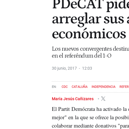
PDeCAT pide
arreglar sus
económicos
Los nuevos convergentes destinar
en el referéndum del 1-O
30 junio, 2017
12:03
CDC
CATALUÑA
INDEPENDENCIA
REFE
DONACIONES
María Jesús Cañizares
El Partit Demócrata ha activado 
mejor" en la que se ofrece la posibi
colaborar mediante donativos "para 