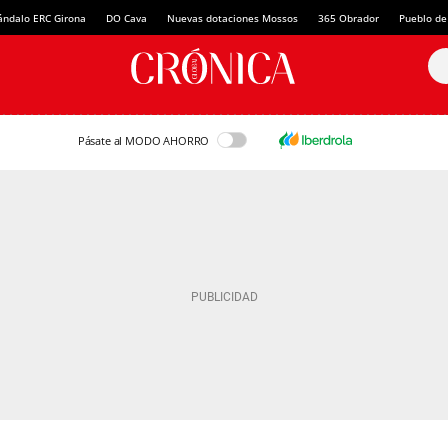
ándalo ERC Girona
DO Cava
Nuevas dotaciones Mossos
365 Obrador
Pueblo de
Pásate al MODO AHORRO