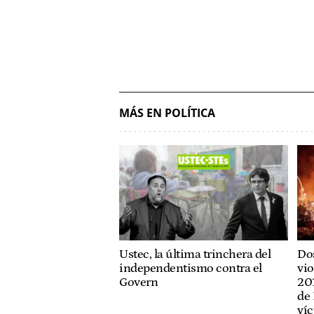
MÁS EN POLÍTICA
Ustec, la última trinchera del
Dos
independentismo contra el
vio
Govern
201
de 
víc