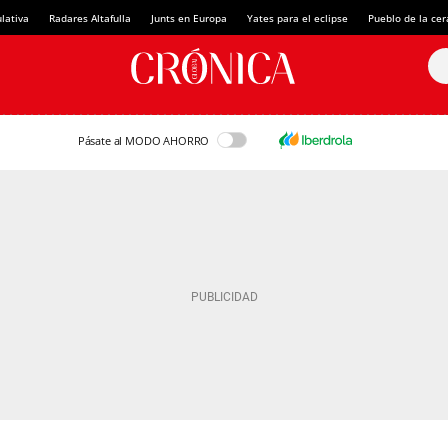
lativa
Radares Altafulla
Junts en Europa
Yates para el eclipse
Pueblo de la ce
Pásate al MODO AHORRO