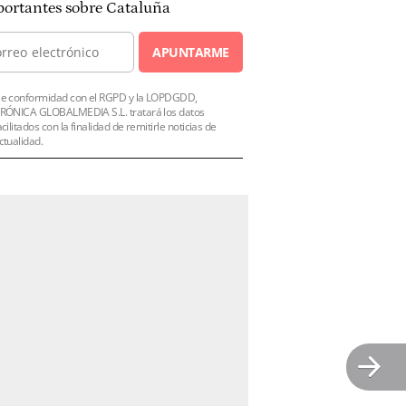
ortantes sobre Cataluña
APUNTARME
e conformidad con el RGPD y la LOPDGDD,
RÓNICA GLOBALMEDIA S.L. tratará los datos
acilitados con la finalidad de remitirle noticias de
ctualidad.