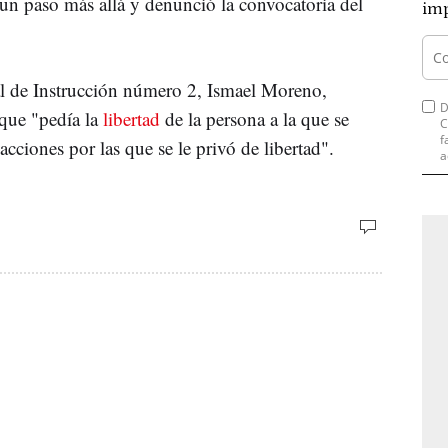
 un paso más allá y denunció la convocatoria del
imp
ral de Instrucción número 2, Ismael Moreno,
D
 que "pedía la
libertad
de la persona a la que se
C
f
 acciones por las que se le privó de libertad".
a