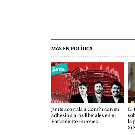
MÁS EN POLÍTICA
Junts acorrala a Comín con su
El 
adhesión a los liberales en el
sob
Parlamento Europeo
la 
Síl