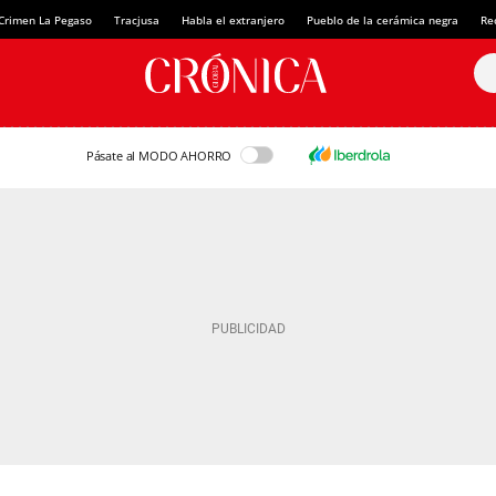
Crimen La Pegaso
Tracjusa
Habla el extranjero
Pueblo de la cerámica negra
Re
Pásate al MODO AHORRO