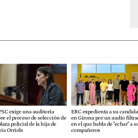
PSC exige una auditoría
ERC expedienta a su candida
re el proceso de selección de
en Girona por un audio filtr
plaza policial de la hija de
en el que habla de "echar" a s
via Orriols
compañeros