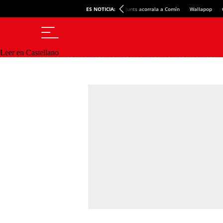
ES NOTICIA:
Junts acorrala a Comín
Wallapop
Leer en Castellano