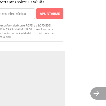
ortantes sobre Cataluña
APUNTARME
e conformidad con el RGPD y la LOPDGDD,
RÓNICA GLOBALMEDIA S.L. tratará los datos
acilitados con la finalidad de remitirle noticias de
ctualidad.