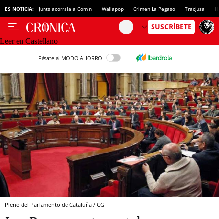
ES NOTICIA:
Junts acorrala a Comín
Wallapop
Crimen La Pegaso
Tracjusa
H
Leer en Castellano
Pásate al MODO AHORRO
Pleno del Parlamento de Cataluña / CG