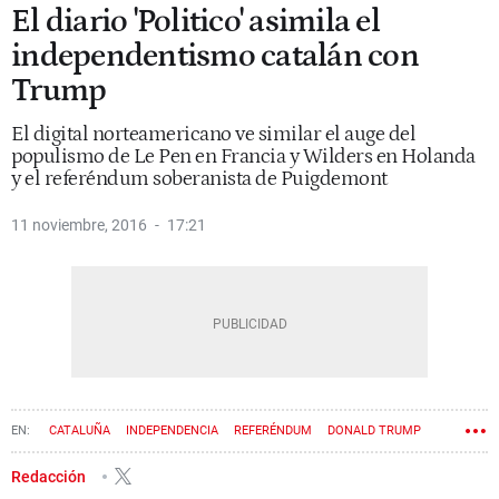
El diario 'Politico' asimila el
independentismo catalán con
Trump
El digital norteamericano ve similar el auge del
populismo de Le Pen en Francia y Wilders en Holanda
y el referéndum soberanista de Puigdemont
11 noviembre, 2016
17:21
CATALUÑA
INDEPENDENCIA
REFERÉNDUM
DONALD TRUMP
POPULISMO
Redacción