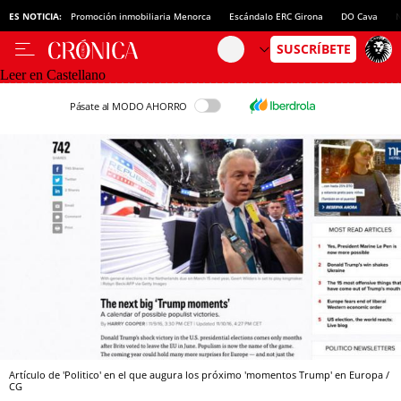
ES NOTICIA:
Promoción inmobiliaria Menorca
Escándalo ERC Girona
DO Cava
N
Leer en Castellano
Pásate al MODO AHORRO
Artículo de 'Politico' en el que augura los próximo 'momentos Trump' en Europa /
CG