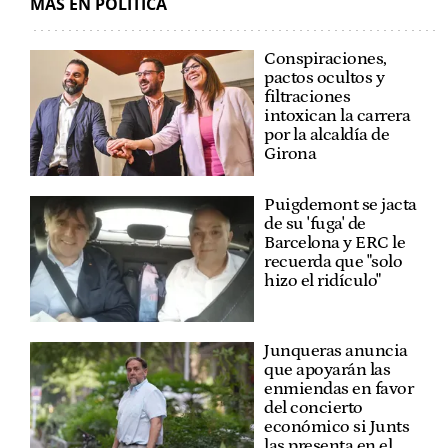
MÁS EN POLÍTICA
Conspiraciones,
pactos ocultos y
filtraciones
intoxican la carrera
por la alcaldía de
Girona
Puigdemont se jacta
de su 'fuga' de
Barcelona y ERC le
recuerda que "solo
hizo el ridículo"
Junqueras anuncia
que apoyarán las
enmiendas en favor
del concierto
económico si Junts
las presenta en el