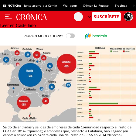
ES NOTICIA:
Junts acorrala a Comín
Wallapop
Crimen La Pegaso
Tracjusa
H
Leer en Castellano
Pásate al MODO AHORRO
Saldo de entradas y salidas de empresas de cada Comunidad respecto al resto de
CCAA en 2014 (izquierda); y empresas que, respecto a Cataluña, han llegado (en
verde) o salido (en rojo) de/a cada una del resto de CCAA en 2014 (derecha)