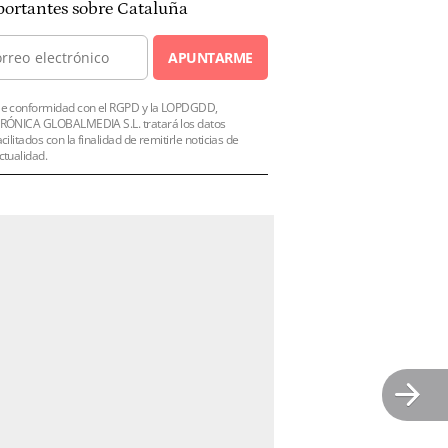
ortantes sobre Cataluña
APUNTARME
e conformidad con el RGPD y la LOPDGDD,
RÓNICA GLOBALMEDIA S.L. tratará los datos
acilitados con la finalidad de remitirle noticias de
ctualidad.