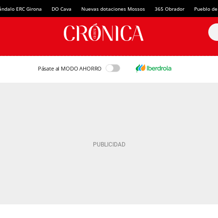
ándalo ERC Girona
DO Cava
Nuevas dotaciones Mossos
365 Obrador
Pueblo de
Pásate al MODO AHORRO