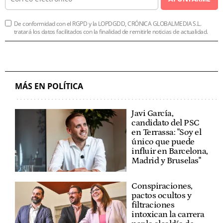
De conformidad con el RGPD y la LOPDGDD, CRÓNICA GLOBALMEDIA S.L.
tratará los datos facilitados con la finalidad de remitirle noticias de actualidad.
MÁS EN POLÍTICA
Javi García,
candidato del PSC
en Terrassa: "Soy el
único que puede
influir en Barcelona,
Madrid y Bruselas"
Conspiraciones,
pactos ocultos y
filtraciones
intoxican la carrera