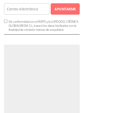
APUNTARME
De conformidad con el RGPD y la LOPDGDD, CRÓNICA
GLOBALMEDIA S.L. tratará los datos facilitados con la
finalidad de remitirle noticias de actualidad.