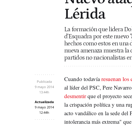
Lérida
La formación que lidera Do
d'Esquadra por este nuevo "
hechos como estos en una d
nueva amenaza muestra la ca
partidos no nacionalistas e
Cuando todavía
resuenan los 
Publicada
al líder del PSC, Pere Navarro
9 mayo 2014
13:44h
desmentir
que el proyecto sec
Actualizada
la crispación política y una r
9 mayo 2014
acto vandálico en la sede del 
12:44h
intolerancia más extrema" que