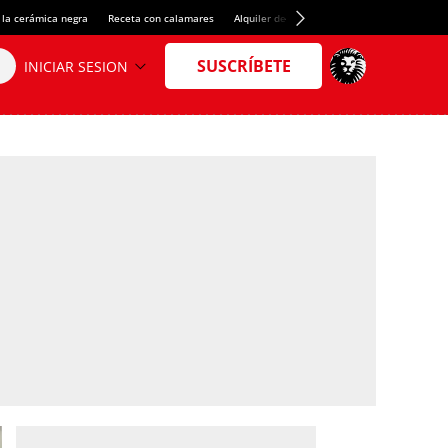
 la cerámica negra
Receta con calamares
Alquiler de habitaciones en España
Créd