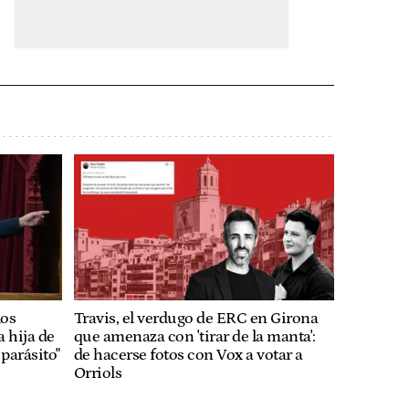
los
Travis, el verdugo de ERC en Girona
a hija de
que amenaza con 'tirar de la manta':
 parásito"
de hacerse fotos con Vox a votar a
Orriols