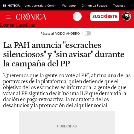
ES NOTICIA:
Junts acorrala a Comín
Wallapop
Crimen La Pegaso
Tracjusa
H
Leer en Castellano
Pásate al MODO AHORRO
La PAH anuncia "escraches
silenciosos" y "sin avisar" durante
la campaña del PP
"Queremos que la gente no vote al PP", afirma una de las
portavoces de la plataforma, quien defiende que el
objetivo de los escraches es informar a la gente de que
votar al PP significa decir 'no' una ILP que demanda la
dación en pago retroactiva, la moratoria de los
desahucios y la promoción del alquiler social.