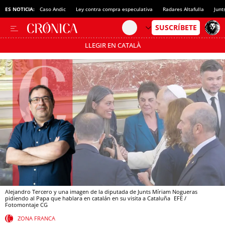
ES NOTICIA:
Caso Andic
Ley contra compra especulativa
Radares Altafulla
Junt
LLEGIR EN CATALÀ
Pásate al MODO AHORRO
Alejandro Tercero y una imagen de la diputada de Junts Míriam Nogueras
pidiendo al Papa que hablara en catalán en su visita a Cataluña
EFE /
Fotomontaje CG
ZONA FRANCA