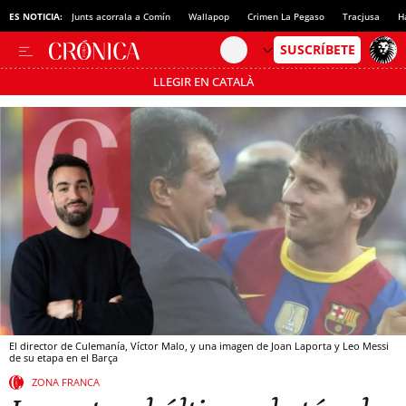
ES NOTICIA:
Junts acorrala a Comín
Wallapop
Crimen La Pegaso
Tracjusa
H
LLEGIR EN CATALÀ
Pásate al MODO AHORRO
El director de Culemanía, Víctor Malo, y una imagen de Joan Laporta y Leo Messi
de su etapa en el Barça
ZONA FRANCA