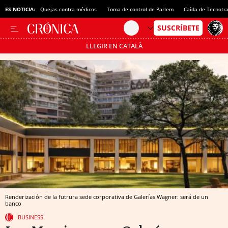
ES NOTICIA:
Quejas contra médicos
Toma de control de Parlem
Caída de Tecnotr
LLEGIR EN CATALÀ
Pásate al MODO AHORRO
Renderización de la futrura sede corporativa de Galerías Wagner: será de un
banco
BUSINESS