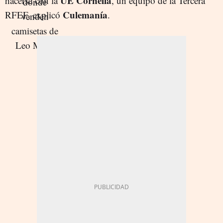
UE Cornellà
hacerse con la
, un equipo de la Tercera
Culemanía
RFEF, explicó
.