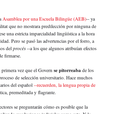
la
Asamblea por una Escuela Bilingüe (AEB)
-- ya
litat que no mostrara predilección por ninguna de
se una estricta imparcialidad lingüística a la hora
vidad. Pero se pasó las advertencias por el forro, a
sos del
procés
--a los que algunos atribuían efectos
e firmarse.
se pitorreaba
a primera vez que el Govern
de los
 proceso de selección universitario. Hace muchos
uarios del español
--recuerden, la lengua propia de
tica, premeditada y flagrante.
ctores se preguntarán cómo es posible que la