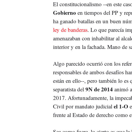
El constitucionalismo --en este cas
Gobierno
en tiempos del PP y repr
ha ganado batallas en un buen núm
ley de banderas
. Lo que parecía im
amenazaban con inhabilitar al alcal
interior y en la fachada. Mano de s
Algo parecido ocurrió con los refer
responsables de ambos desafíos han 
están en ello--, pero también lo es 
9N de 2014
separatista del
animó a 
2017. Afortunadamente, la impecabl
el 1-O
Civil por mandato judicial
e
frente al Estado de derecho como el
Sea como fuere, lo cierto es que la