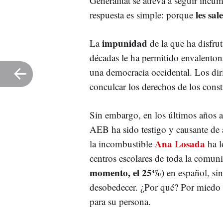
Generalitat se atreva a seguir incu
les sal
respuesta es simple: porque
impunidad
La
de la que ha disfru
décadas le ha permitido envalentona
una democracia occidental. Los dir
conculcar los derechos de los consti
Sin embargo, en los últimos años 
AEB ha sido testigo y causante de 
Ana Losada
la incombustible
ha l
centros escolares de toda la comun
momento, el 25%)
en español, sin
desobedecer. ¿Por qué? Por miedo a
para su persona.