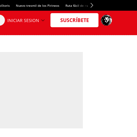
lítoris
Nuevo tresmil de los Pirineos
Ruta fácil de montaña
El arroz más meloso