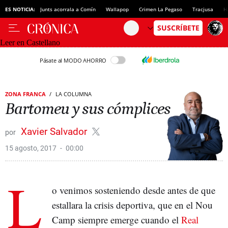
ES NOTICIA:
Junts acorrala a Comín
Wallapop
Crimen La Pegaso
Tracjusa
H
Leer en Castellano
Pásate al MODO AHORRO
ZONA FRANCA
LA COLUMNA
Bartomeu y sus cómplices
Xavier Salvador
15 agosto, 2017
00:00
L
o venimos sosteniendo desde antes de que
estallara la crisis deportiva, que en el Nou
Camp siempre emerge cuando el
Real