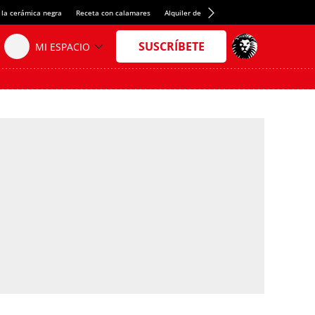
 la cerámica negra
Receta con calamares
Alquiler de habitaciones en España
Créd