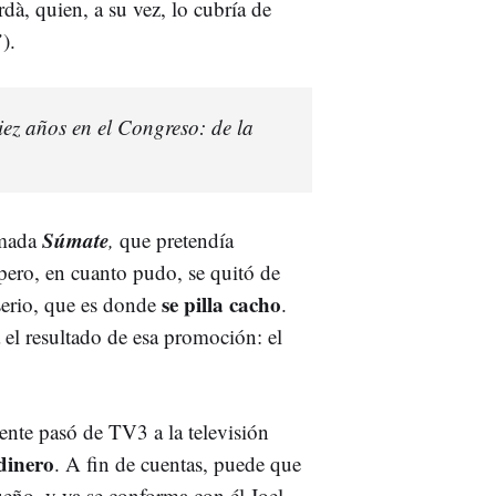
à, quien, a su vez, lo cubría de
”
).
iez años en el Congreso: de la
Súmate
amada
,
que pretendía
ero, en cuanto pudo, se quitó de
se pilla cacho
 serio, que es donde
.
el resultado de esa promoción: el
nte pasó de TV3 a la televisión
dinero
. A fin de cuentas, puede que
ueño, y ya se conforma con él Joel