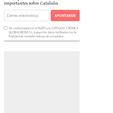
importantes sobre Cataluña
APUNTARME
De conformidad con el RGPD y la LOPDGDD, CRÓNICA
GLOBALMEDIA S.L. tratará los datos facilitados con la
finalidad de remitirle noticias de actualidad.