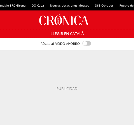
ándalo ERC Girona
DO Cava
Nuevas dotaciones Mossos
365 Obrador
Pueblo de
LLEGIR EN CATALÀ
Pásate al MODO AHORRO