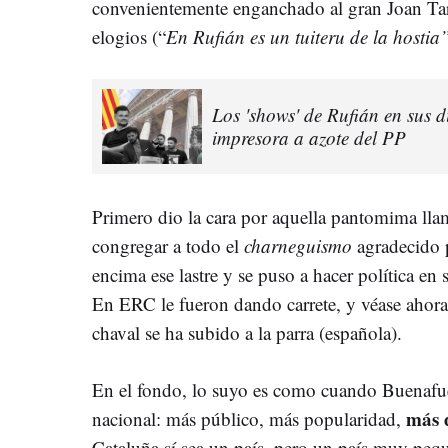
convenientemente enganchado al gran Joan Tard
elogios (“
En Rufián es un tuiteru de la hostia
Los 'shows' de Rufián en sus d
impresora a azote del PP
Primero dio la cara por aquella pantomima ll
congregar a todo el
charneguismo
agradecido p
encima ese lastre y se puso a hacer política en
En ERC le fueron dando carrete, y véase ahora 
chaval se ha subido a la parra (española).
En el fondo, lo suyo es como cuando Buenafue
más 
nacional: más público, más popularidad,
Cataluña sí sea un país, pero un país muy peq