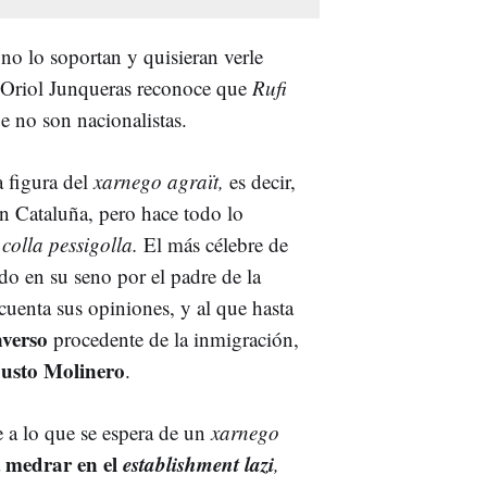
o lo soportan y quisieran verle
 Oriol Junqueras reconoce que
Rufi
e no son nacionalistas.
 figura del
xarnego agraït,
es decir,
en Cataluña, pero hace todo lo
 colla pessigolla.
El más célebre de
ido en su seno por el padre de la
uenta sus opiniones, y al que hasta
nverso
procedente de la inmigración,
usto Molinero
.
se a lo que se espera de un
xarnego
medrar en el
establishment lazi
a
,