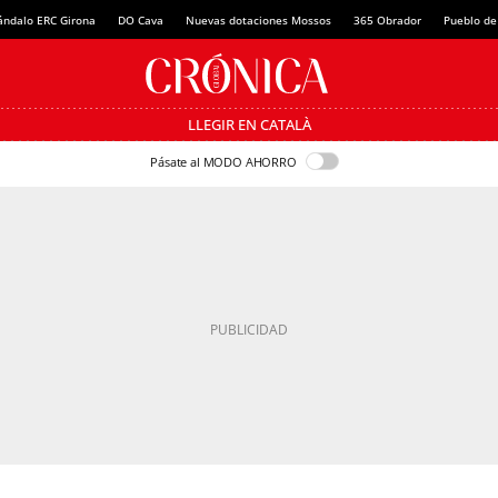
ándalo ERC Girona
DO Cava
Nuevas dotaciones Mossos
365 Obrador
Pueblo de
LLEGIR EN CATALÀ
Pásate al MODO AHORRO