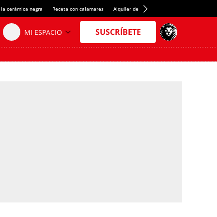
 la cerámica negra
Receta con calamares
Alquiler de habitaciones en España
Créd