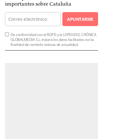
importantes sobre Cataluña
APUNTARME
De conformidad con el RGPD y la LOPDGDD, CRÓNICA
GLOBALMEDIA S.L. tratará los datos facilitados con la
finalidad de remitirle noticias de actualidad.