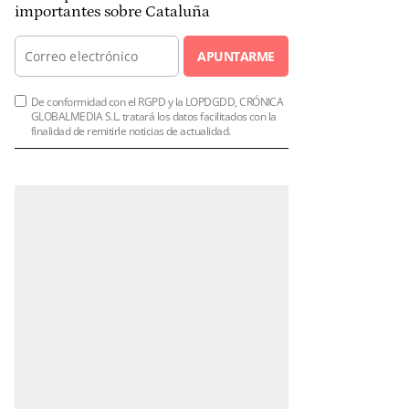
importantes sobre Cataluña
APUNTARME
De conformidad con el RGPD y la LOPDGDD, CRÓNICA
GLOBALMEDIA S.L. tratará los datos facilitados con la
finalidad de remitirle noticias de actualidad.