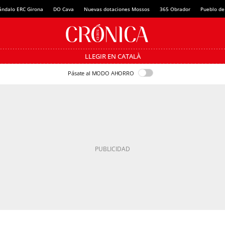
ándalo ERC Girona
DO Cava
Nuevas dotaciones Mossos
365 Obrador
Pueblo de
LLEGIR EN CATALÀ
Pásate al MODO AHORRO