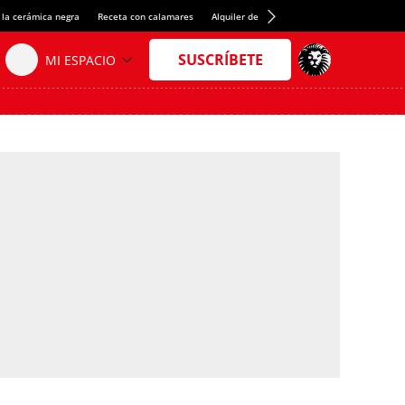
 la cerámica negra
Receta con calamares
Alquiler de habitaciones en España
Créd