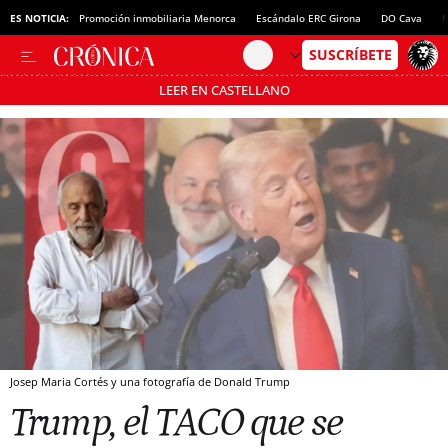
ES NOTICIA:
Promoción inmobiliaria Menorca
Escándalo ERC Girona
DO Cava
N
LEER EN CASTELLANO
Pásate al MODO AHORRO
Josep Maria Cortés y una fotografía de Donald Trump
Trump, el TACO que se