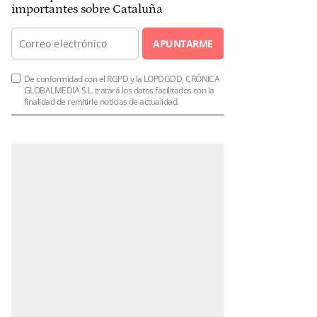
importantes sobre Cataluña
APUNTARME
De conformidad con el RGPD y la LOPDGDD, CRÓNICA
GLOBALMEDIA S.L. tratará los datos facilitados con la
finalidad de remitirle noticias de actualidad.