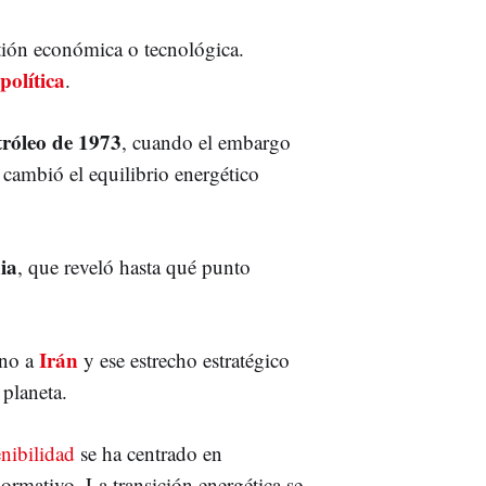
tión económica o tecnológica.
política
.
etróleo de 1973
, cuando el embargo
 cambió el equilibrio energético
ia
, que reveló hasta qué punto
Irán
rno a
y ese estrecho estratégico
 planeta.
enibilidad
se ha centrado en
rmativo. La transición energética se