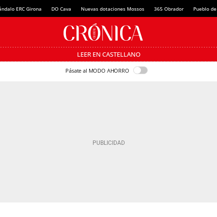
ándalo ERC Girona
DO Cava
Nuevas dotaciones Mossos
365 Obrador
Pueblo de
LEER EN CASTELLANO
Pásate al MODO AHORRO