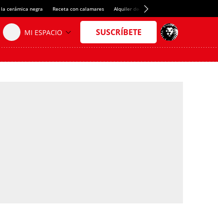
 la cerámica negra
Receta con calamares
Alquiler de habitaciones en España
Créd