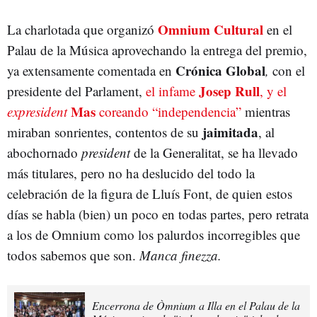
Omnium Cultural
La charlotada que organizó
en el
Palau de la Música aprovechando la entrega del premio,
Crónica Global
ya extensamente comentada en
,
con el
Josep Rull
presidente del Parlament,
el infame
, y el
Mas
expresident
coreando “independencia”
mientras
jaimitada
miraban sonrientes, contentos de su
, al
abochornado
president
de la Generalitat, se ha llevado
más titulares, pero no ha deslucido del todo la
celebración de la figura de Lluís Font, de quien estos
días se habla (bien) un poco en todas partes, pero retrata
a los de Omnium como los palurdos incorregibles que
todos sabemos que son.
Manca finezza.
Encerrona de Òmnium a Illa en el Palau de la