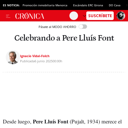
ES NOTICIA:
Promoción inmobiliaria Menorca
Escándalo ERC Girona
DO Cava
N
Pásate al MODO AHORRO
Celebrando a Pere Lluís Font
Ignacio Vidal-Folch
Publicada
6 junio 2025
00:00h
Pere Lluís Font
Desde luego,
(Pujalt, 1934) merece el