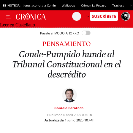
ES NOTICIA:
Junts acorrala a Comín
Wallapop
Crimen La Pegaso
Tracjusa
H
Leer en Castellano
Pásate al MODO AHORRO
PENSAMIENTO
Conde-Pumpido hunde al
Tribunal Constitucional en el
descrédito
Gonzalo Baratech
Publicada
6 abril 2025
00:01h
Actualizada
1 junio 2025
10:44h