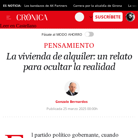
ES NOTICIA:
Los bandazos de AX Partners
Carrera por la alcaldía de Girona
La sec
Leer en Castellano
Pásate al MODO AHORRO
PENSAMIENTO
La vivienda de alquiler: un relato
para ocultar la realidad
Gonzalo Bernardos
Publicada
25 marzo 2025
00:00h
l partido político gobernante, cuando