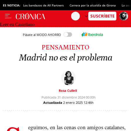
ES NOTICIA:
Los bandazos de AX Partners
Carrera por la alcaldía de Girona
La sec
Leer en Castellano
Pásate al MODO AHORRO
PENSAMIENTO
Madrid no es el problema
Rosa Cullell
Publicada
31 diciembre 2024
00:00h
Actualizada
2 enero 2025
12:46h
eguimos, en las cenas con amigos catalanes,