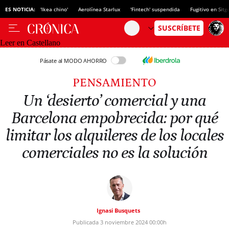
ES NOTICIA:
'Ikea chino'
Aerolínea Starlux
'Fintech' suspendida
Fugitivo en Sitg
Leer en Castellano
Pásate al MODO AHORRO
PENSAMIENTO
Un ‘desierto’ comercial y una
Barcelona empobrecida: por qué
limitar los alquileres de los locales
comerciales no es la solución
Ignasi Busquets
Publicada
3 noviembre 2024
00:00h