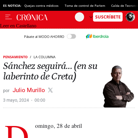
ES NOTICIA:
Quejas contra médicos
Toma de control de Parlem
Caída de Tecnotr
Leer en Castellano
Pásate al MODO AHORRO
PENSAMIENTO
LA COLUMNA
Sánchez seguirá… (en su
laberinto de Creta)
Julio Murillo
3 mayo, 2024
00:00
D
omingo, 28 de abril