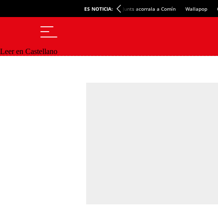
ES NOTICIA:
Junts acorrala a Comín
Wallapop
Leer en Castellano