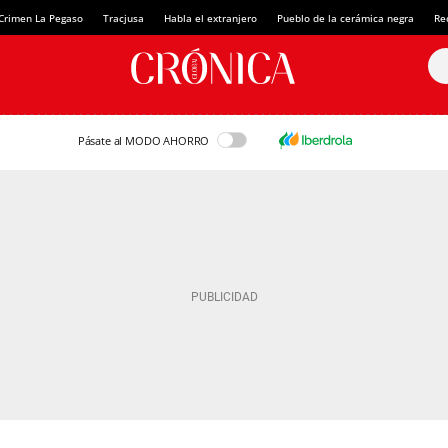
Crimen La Pegaso
Tracjusa
Habla el extranjero
Pueblo de la cerámica negra
Re
Pásate al MODO AHORRO