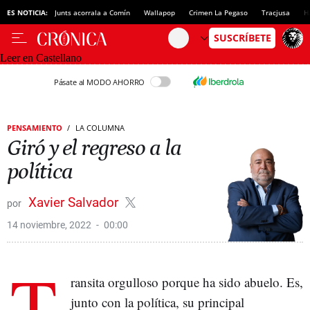
ES NOTICIA:
Junts acorrala a Comín
Wallapop
Crimen La Pegaso
Tracjusa
H
Leer en Castellano
Pásate al MODO AHORRO
PENSAMIENTO
LA COLUMNA
Giró y el regreso a la
política
Xavier Salvador
14 noviembre, 2022
00:00
T
ransita orgulloso porque ha sido abuelo. Es,
junto con la política, su principal