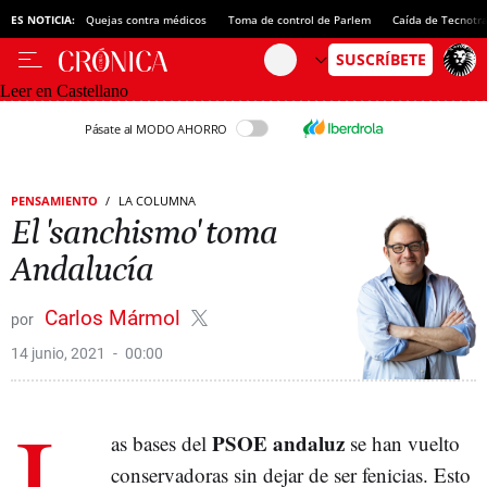
ES NOTICIA:
Quejas contra médicos
Toma de control de Parlem
Caída de Tecnotr
Leer en Castellano
Pásate al MODO AHORRO
PENSAMIENTO
LA COLUMNA
El 'sanchismo' toma
Andalucía
Carlos Mármol
14 junio, 2021
00:00
L
PSOE andaluz
as bases del
se han vuelto
conservadoras sin dejar de ser fenicias. Esto