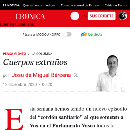
ES NOTICIA:
Quejas contra médicos
Toma de control de Parlem
Caída de Tecnotr
Leer en Castellano
Pásate al MODO AHORRO
PENSAMIENTO
LA COLUMNA
Cuerpos extraños
Josu de Miguel Bárcena
12 diciembre, 2020
00:20
E
sta semana hemos tenido un nuevo episodio
“cordón sanitario” al que someten a
del
Vox en el Parlamento Vasco
todos lo