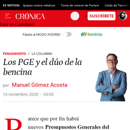
ES NOTICIA:
Quejas contra médicos
Toma de control de Parlem
Caída de Tecnotr
Leer en Castellano
Pásate al MODO AHORRO
PENSAMIENTO
LA COLUMNA
Los PGE y el dúo de la
bencina
Manuel Gómez Acosta
16 noviembre, 2020
00:00
P
arece que por fin habrá
Presupuestos Generales del
nuevos