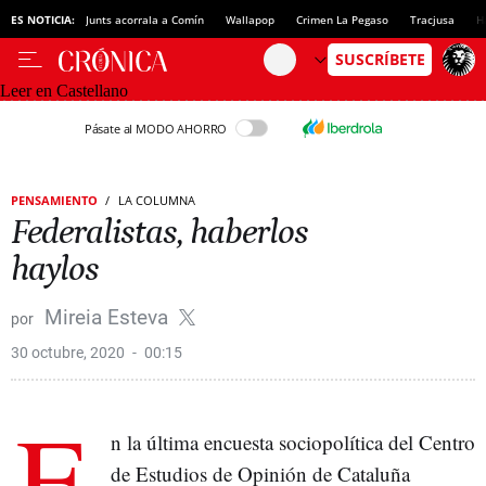
ES NOTICIA:
Junts acorrala a Comín
Wallapop
Crimen La Pegaso
Tracjusa
H
Leer en Castellano
Pásate al MODO AHORRO
PENSAMIENTO
LA COLUMNA
Federalistas, haberlos
haylos
Mireia Esteva
30 octubre, 2020
00:15
E
n la última encuesta sociopolítica del Centro
de Estudios de Opinión de Cataluña