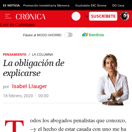
ES NOTICIA:
Promoción inmobiliaria Menorca
Escándalo ERC Girona
DO Cava
N
Leer en Castellano
Pásate al MODO AHORRO
PENSAMIENTO
LA COLUMNA
La obligación de
explicarse
Isabel Llauger
18 febrero, 2020
00:00
T
odos los abogados penalistas que conozco,
--y el hecho de estar casada con uno me ha