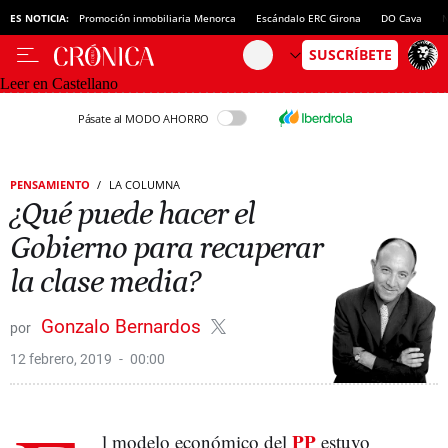
ES NOTICIA:
Promoción inmobiliaria Menorca
Escándalo ERC Girona
DO Cava
N
Leer en Castellano
Pásate al MODO AHORRO
PENSAMIENTO
LA COLUMNA
¿Qué puede hacer el
Gobierno para recuperar
la clase media?
Gonzalo Bernardos
12 febrero, 2019
00:00
PP
l modelo económico del
estuvo